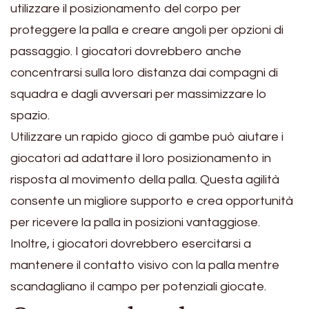
utilizzare il posizionamento del corpo per
proteggere la palla e creare angoli per opzioni di
passaggio. I giocatori dovrebbero anche
concentrarsi sulla loro distanza dai compagni di
squadra e dagli avversari per massimizzare lo
spazio.
Utilizzare un rapido gioco di gambe può aiutare i
giocatori ad adattare il loro posizionamento in
risposta al movimento della palla. Questa agilità
consente un migliore supporto e crea opportunità
per ricevere la palla in posizioni vantaggiose.
Inoltre, i giocatori dovrebbero esercitarsi a
mantenere il contatto visivo con la palla mentre
scandagliano il campo per potenziali giocate.