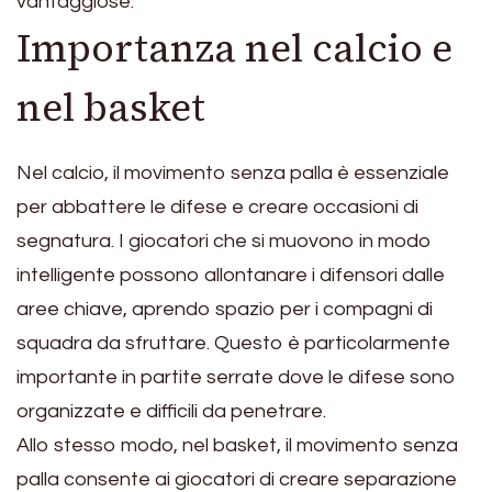
vantaggiose.
Importanza nel calcio e
nel basket
Nel calcio, il movimento senza palla è essenziale
per abbattere le difese e creare occasioni di
segnatura. I giocatori che si muovono in modo
intelligente possono allontanare i difensori dalle
aree chiave, aprendo spazio per i compagni di
squadra da sfruttare. Questo è particolarmente
importante in partite serrate dove le difese sono
organizzate e difficili da penetrare.
Allo stesso modo, nel basket, il movimento senza
palla consente ai giocatori di creare separazione