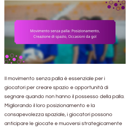
Il movimento senza palla è essenziale per i
giocatori per creare spazio e opportunità di
segnare quando non hanno il possesso della palla.
Migliorando il loro posizionamento e la
consapevolezza spaziale, i giocatori possono
anticipare le giocate e muoversi strategicamente