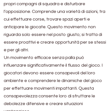
propri compagni di squadra e disturbare
l’opposizione. Comprende una varietà di azioni, tra
cui effettuare corse, trovare spazi aperti e
anticipare le giocate. Questo movimento non
riguarda solo essere nel posto giusto; si tratta di
essere proattivi e creare opportunità per se stessi
e per gli altri.
Un movimento efficace senza palla può
influenzare significativamente il flusso del gioco. I
giocatori devono essere consapevoli del loro
ambiente e comprendere le dinamiche del gioco
per effettuare movimenti impattanti. Questa
consapevolezza consente loro di sfruttare le
debolezze difensive e creare situazioni