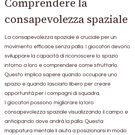
Comprendere la
consapevolezza spaziale
La consapevolezza spaziale è cruciale per un
movimento efficace senza palla. I giocatori devono
sviluppare la capacità di riconoscere lo spazio
intorno a loro e comprendere come sfruttarlo.
Questo implica sapere quando occupare uno
spazio e quando lasciarlo libero per creare
opportunità per i compagni di squadra.
I giocatori possono migliorare la loro
consapevolezza spaziale visualizzando il campo e
anticipando dove andrà la palla. Questa
mappatura mentale li aiuta a posizionarsi in modo