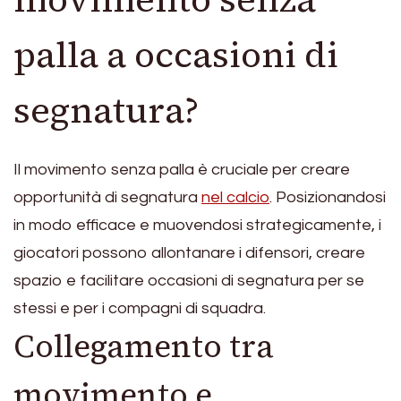
palla a occasioni di
segnatura?
Il movimento senza palla è cruciale per creare
opportunità di segnatura
nel calcio
. Posizionandosi
in modo efficace e muovendosi strategicamente, i
giocatori possono allontanare i difensori, creare
spazio e facilitare occasioni di segnatura per se
stessi e per i compagni di squadra.
Collegamento tra
movimento e