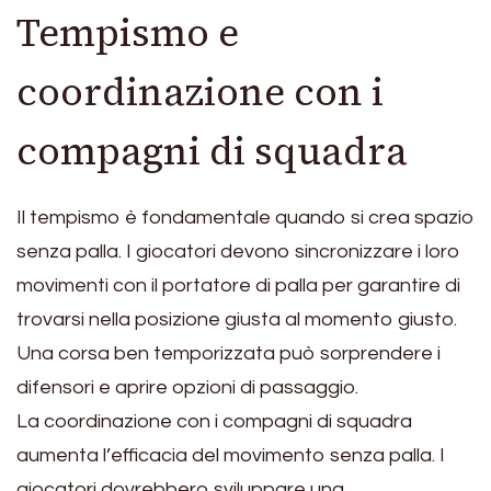
Tempismo e
coordinazione con i
compagni di squadra
Il tempismo è fondamentale quando si crea spazio
senza palla. I giocatori devono sincronizzare i loro
movimenti con il portatore di palla per garantire di
trovarsi nella posizione giusta al momento giusto.
Una corsa ben temporizzata può sorprendere i
difensori e aprire opzioni di passaggio.
La coordinazione con i compagni di squadra
aumenta l’efficacia del movimento senza palla. I
giocatori dovrebbero sviluppare una