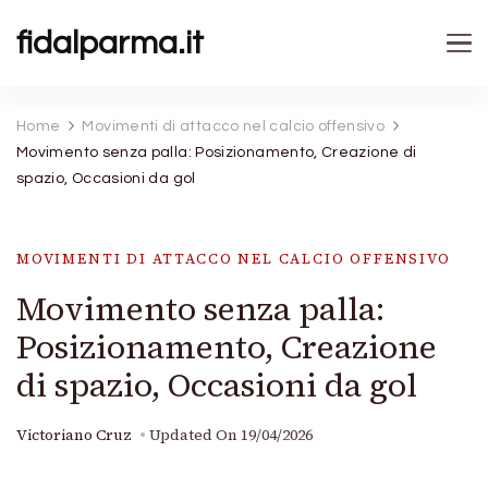
fidalparma.it
Home
Movimenti di attacco nel calcio offensivo
Movimento senza palla: Posizionamento, Creazione di
spazio, Occasioni da gol
MOVIMENTI DI ATTACCO NEL CALCIO OFFENSIVO
Movimento senza palla:
Posizionamento, Creazione
di spazio, Occasioni da gol
Victoriano Cruz
Updated On
19/04/2026