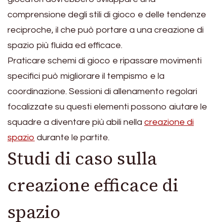
comprensione degli stili di gioco e delle tendenze
reciproche, il che può portare a una creazione di
spazio più fluida ed efficace.
Praticare schemi di gioco e ripassare movimenti
specifici può migliorare il tempismo e la
coordinazione. Sessioni di allenamento regolari
focalizzate su questi elementi possono aiutare le
squadre a diventare più abili nella
creazione di
spazio
durante le partite.
Studi di caso sulla
creazione efficace di
spazio