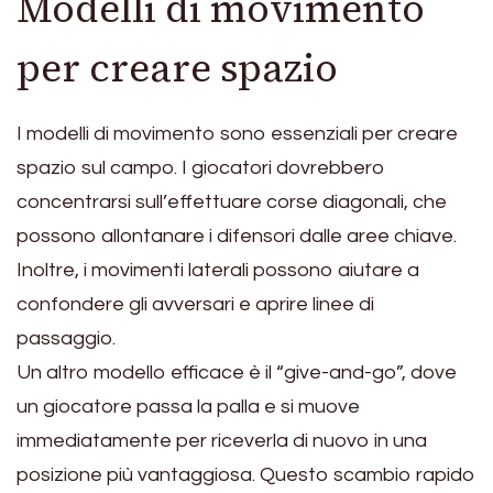
Modelli di movimento
per creare spazio
I modelli di movimento sono essenziali per creare
spazio sul campo. I giocatori dovrebbero
concentrarsi sull’effettuare corse diagonali, che
possono allontanare i difensori dalle aree chiave.
Inoltre, i movimenti laterali possono aiutare a
confondere gli avversari e aprire linee di
passaggio.
Un altro modello efficace è il “give-and-go”, dove
un giocatore passa la palla e si muove
immediatamente per riceverla di nuovo in una
posizione più vantaggiosa. Questo scambio rapido